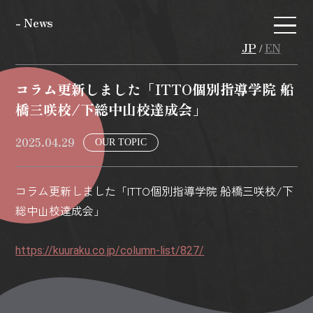
- News
JP
EN
/
コラム更新しました「ITTO個別指導学院 船
橋三咲校/下総中山校達成会」
2025.04.29
OUR TOPIC
コラム更新しました「ITTO個別指導学院 船橋三咲校/下
総中山校達成会」
https://kuuraku.co.jp/column-list/827/