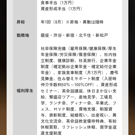
食事手当（1万円）
資産形成手当（1万円）
昇給
年1回（8月）※昇格・異動は随時
勤務地
銀座・渋谷・新宿・北千住・新松戸
社会保険完備（雇用保険/健康保険/厚生
年金保険/労災保険/傷害保険）、社内独
立制度、健康診断、社員旅行、企業年金
制度（確定拠出企業年金・確定給付企業
年金）、家族食事制度（月1万円）、慶弔
見舞金、住み替えサポート制度（入居時
仲介手数料50％～100％OFF）、資産形成
福利厚生
セミナー、英会話講座、休日まかない支
給、繁盛店ツアー、産地見学、工場見
学、ランチ会、ディナー会、卒業式、フ
ェス、ＭＶＰ制度、資格支援、制服貸
与、表彰制度、結婚祝い、出産祝い、異
文化交流会、英会話教室優待特典、有給
休暇買取、リフレッシュ休暇、奨学金返
還支援制度