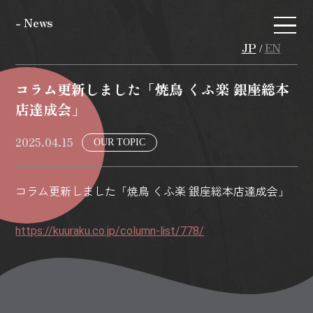
- News
JP
EN
/
コラム更新しました「焼鳥 くふ楽 銀座総本
店達成会」
2025.04.15
OUR TOPIC
コラム更新しました「焼鳥 くふ楽 銀座総本店達成会」
https://kuuraku.co.jp/column-list/778/