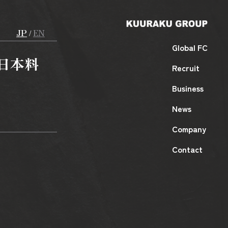
JP
EN
/
Global FC
（日本料
Recruit
Business
News
Company
Contact