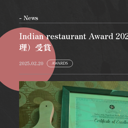
- News
Indian restaurant A
理）受賞
2025.02.20
AWARDS