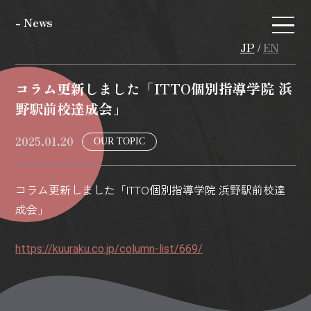
- News
JP
EN
/
コラム更新しました「ITTO個別指導学院 浜
野駅前校達成会」
2025.01.20
OUR TOPIC
コラム更新しました「ITTO個別指導学院 浜野駅前校達
成会」
https://kuuraku.co.jp/column-list/669/