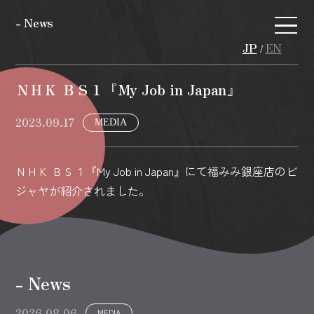
- News
JP
EN
/
ＮＨＫ ＢＳ１『My Job in Japan』
2023.09.17
MEDIA
ＮＨＫ ＢＳ１『My Job in Japan』にて福みみ銀座店のビ
ジャヤが紹介されました。
- News
2026.08.06
MEDIA