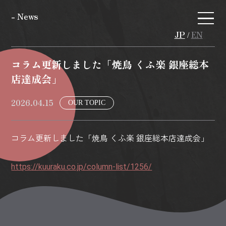
- News
JP
EN
/
コラム更新しました「焼鳥 くふ楽 銀座総本
店達成会」
2026.04.15
OUR TOPIC
コラム更新しました「焼鳥 くふ楽 銀座総本店達成会」
https://kuuraku.co.jp/column-list/1256/