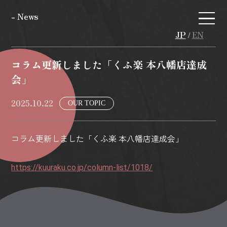
- News
JP
EN
/
コラム更新しました「くふ楽 本八幡店達成
会」
2025.10.22
OUR TOPIC
コラム更新しました「くふ楽 本八幡店達成会」
https://kuuraku.co.jp/column-list/1018/