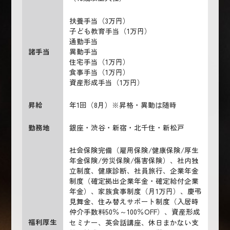
扶養手当（3万円）
子ども教育手当（1万円）
通勤手当
諸手当
異動手当
住宅手当（1万円）
食事手当（1万円）
資産形成手当（1万円）
昇給
年1回（8月）※昇格・異動は随時
勤務地
銀座・渋谷・新宿・北千住・新松戸
社会保険完備（雇用保険/健康保険/厚生
年金保険/労災保険/傷害保険）、社内独
立制度、健康診断、社員旅行、企業年金
制度（確定拠出企業年金・確定給付企業
年金）、家族食事制度（月1万円）、慶弔
見舞金、住み替えサポート制度（入居時
仲介手数料50％～100％OFF）、資産形成
福利厚生
セミナー、英会話講座、休日まかない支