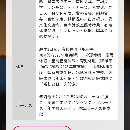
給、繁盛店ツアー、産地見学、工場見
学、ランチ会、ディナー会、卒業式、フ
ェス、ＭＶＰ制度、資格支援、制服貸
与、表彰制度、結婚祝い、出産祝い、異
文化交流会、英会話教室優待特典、有給
休暇買取、リフレッシュ休暇、奨学金返
還支援制度
週休2日制、有給休暇（取得率
70.4％/2025年度実績）・介護休暇・慶弔
休暇・産前産後休暇・育児休暇（取得率
休日
100％/2023-2025年度実績）・長期休暇制
度、御家族誕生日、記念日休日推奨、店
舗休暇（年末年始・年数回の店舗休暇で
「楽しむ日」を設定）
年間最大7回（※年2回のボーナスに加
え、業績に応じてインセンティブボーナ
ボーナス
ス（年間最大4回）、決算ボーナスを支
給）