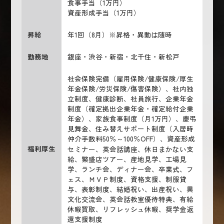
食事手当（1万円）
資産形成手当（1万円）
昇給
年1回（8月）※昇格・異動は随時
勤務地
銀座・渋谷・新宿・北千住・新松戸
社会保険完備（雇用保険/健康保険/厚生
年金保険/労災保険/傷害保険）、社内独
立制度、健康診断、社員旅行、企業年金
制度（確定拠出企業年金・確定給付企業
年金）、家族食事制度（月1万円）、慶弔
見舞金、住み替えサポート制度（入居時
仲介手数料50％～100％OFF）、資産形成
福利厚生
セミナー、英会話講座、休日まかない支
給、繁盛店ツアー、産地見学、工場見
学、ランチ会、ディナー会、卒業式、フ
ェス、ＭＶＰ制度、資格支援、制服貸
与、表彰制度、結婚祝い、出産祝い、異
文化交流会、英会話教室優待特典、有給
休暇買取、リフレッシュ休暇、奨学金返
還支援制度