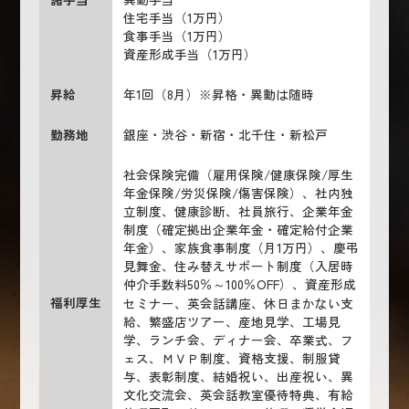
住宅手当（1万円）
食事手当（1万円）
資産形成手当（1万円）
昇給
年1回（8月）※昇格・異動は随時
勤務地
銀座・渋谷・新宿・北千住・新松戸
社会保険完備（雇用保険/健康保険/厚生
年金保険/労災保険/傷害保険）、社内独
立制度、健康診断、社員旅行、企業年金
制度（確定拠出企業年金・確定給付企業
年金）、家族食事制度（月1万円）、慶弔
見舞金、住み替えサポート制度（入居時
仲介手数料50％～100％OFF）、資産形成
福利厚生
セミナー、英会話講座、休日まかない支
給、繁盛店ツアー、産地見学、工場見
学、ランチ会、ディナー会、卒業式、フ
ェス、ＭＶＰ制度、資格支援、制服貸
与、表彰制度、結婚祝い、出産祝い、異
文化交流会、英会話教室優待特典、有給