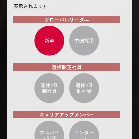
表示されます）
グローバルリーダ―
新卒
中途採用
選択制正社員
週休2日
週休3日
制社員
制社員
キャリアアップメンバー
アルバイ
インター
ト採用
ン