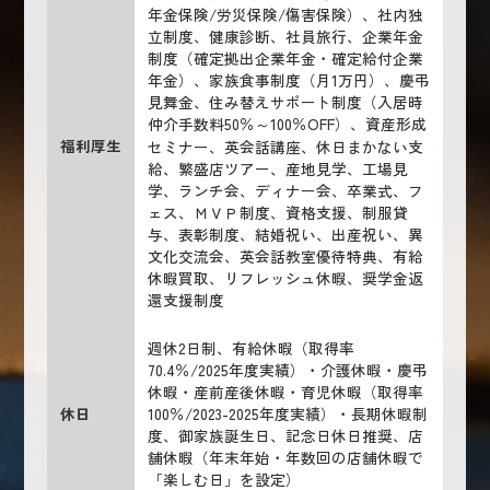
年金保険/労災保険/傷害保険）、社内独
立制度、健康診断、社員旅行、企業年金
制度（確定拠出企業年金・確定給付企業
年金）、家族食事制度（月1万円）、慶弔
見舞金、住み替えサポート制度（入居時
仲介手数料50％～100％OFF）、資産形成
福利厚生
セミナー、英会話講座、休日まかない支
給、繁盛店ツアー、産地見学、工場見
学、ランチ会、ディナー会、卒業式、フ
ェス、ＭＶＰ制度、資格支援、制服貸
与、表彰制度、結婚祝い、出産祝い、異
文化交流会、英会話教室優待特典、有給
休暇買取、リフレッシュ休暇、奨学金返
還支援制度
週休2日制、有給休暇（取得率
70.4％/2025年度実績）・介護休暇・慶弔
休暇・産前産後休暇・育児休暇（取得率
休日
100％/2023-2025年度実績）・長期休暇制
度、御家族誕生日、記念日休日推奨、店
舗休暇（年末年始・年数回の店舗休暇で
「楽しむ日」を設定）