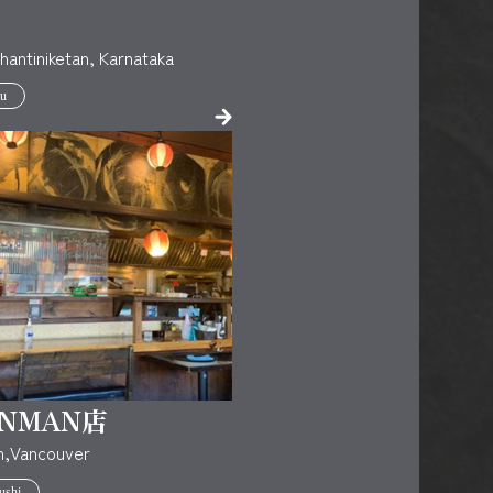
antiniketan, Karnataka
u
ENMAN店
n,Vancouver
ushi