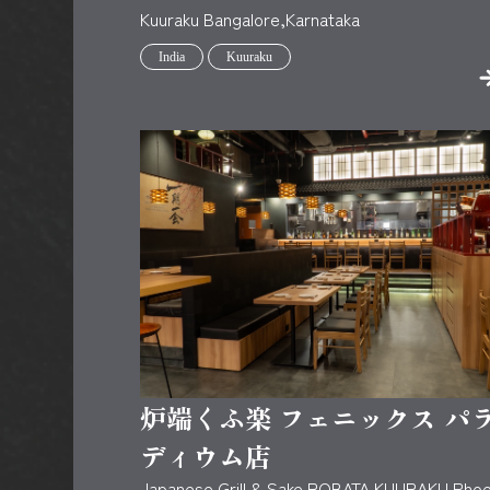
Kuuraku Bangalore,Karnataka
India
Kuuraku
炉端くふ楽 フェニックス パ
ディウム店
Japanese Grill & Sake ROBATA KUURAKU Pho