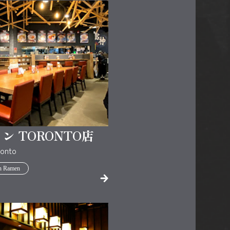
ン TORONTO店
ronto
in Ramen