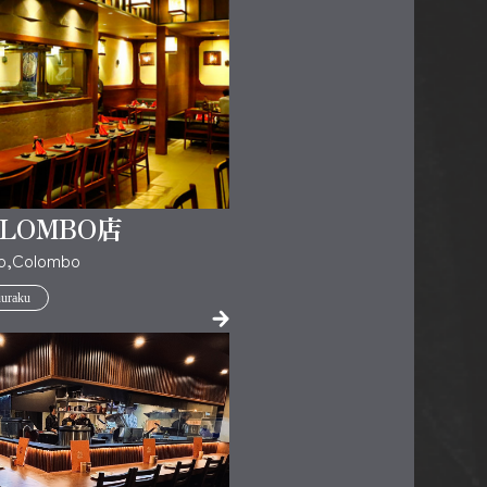
LOMBO店
o,Colombo
uraku