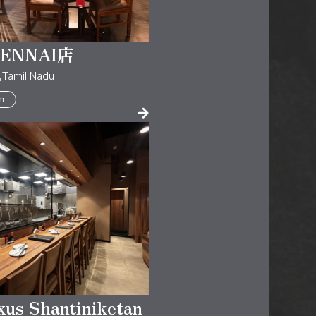
ENNAI店
,Tamil Nadu
u
s Shantiniketan