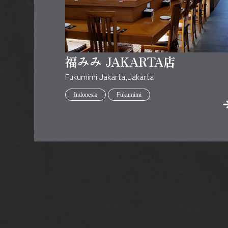
福みみ JAKARTA店
Fukumimi Jakarta,Jakarta
Indonesia
Fukumimi