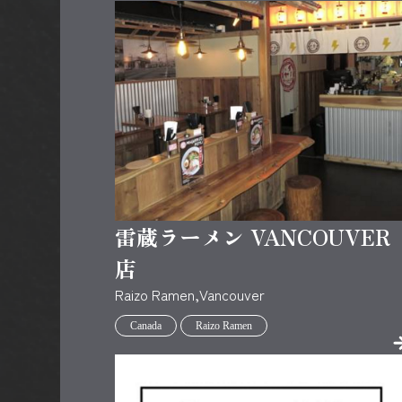
雷蔵ラーメン VANCOUVER
店
Raizo Ramen,Vancouver
Canada
Raizo Ramen