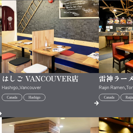
はしご VANCOUVER店
雷神ラーメ
Hashigo,Vancouver
Raijin Ramen,To
Canada
Hashigo
Canada
Raij