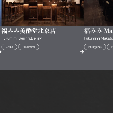
福みみ美酔堂北京店
福みみ Ma
Fukumimi Beijing,Beijing
Fukumimi Makati
China
Fukumimi
Philippines
F