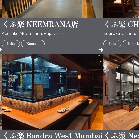
くふ楽 NEEMRANA店
くふ楽 CH
Kuuraku Neemrana,Rajasthan
Kuuraku Chennai
India
Kuuraku
India
Kuurak
くふ楽 Bandra West Mumbai
くふ楽 Nexu