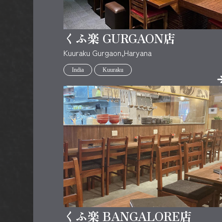
くふ楽 GURGAON店
Kuuraku Gurgaon,Haryana
India
Kuuraku
くふ楽 BANGALORE店