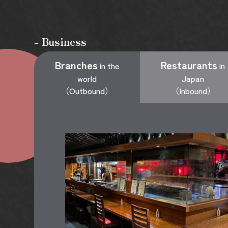
- Business
Branches
Restaurants
in the
in
world
Japan
（Outbound）
（Inbound）