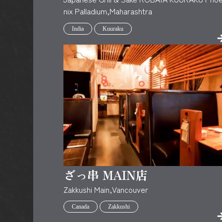
nix Palladium,Maharashtra
India
Kuuraku
ざっ串 MAIN店
Zakkushi Main,Vancouver
Canada
Zakkushi