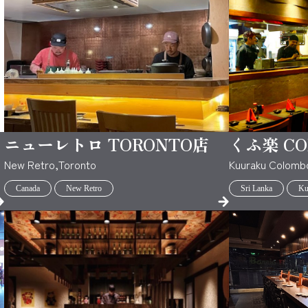
ニューレトロ TORONTO店
くふ楽 CO
New Retro,Toronto
Kuuraku Colomb
Canada
New Retro
Sri Lanka
Ku