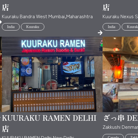
店
店
Kuuraku Bandra West Mumbai,Maharashtra
Kuuraku Nexus Sh
India
Kuuraku
India
Kuurak
ラ
KUURAKU RAMEN DELHI
ざっ串 D
店
Zakkushi Denma
e
KUURAKU RAMEN Delhi,New Delhi
Canada
Zakk