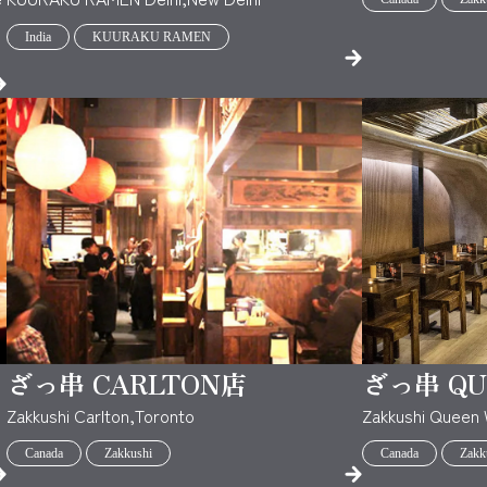
India
KUURAKU RAMEN
ざっ串 CARLTON店
ざっ串 QU
Zakkushi Carlton,Toronto
Zakkushi Queen
Canada
Zakkushi
Canada
Zakk