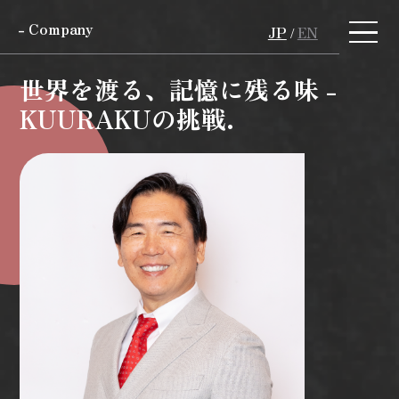
- Company
JP
EN
/
世界を渡る、記憶に残る味 -
KUURAKUの挑戦.